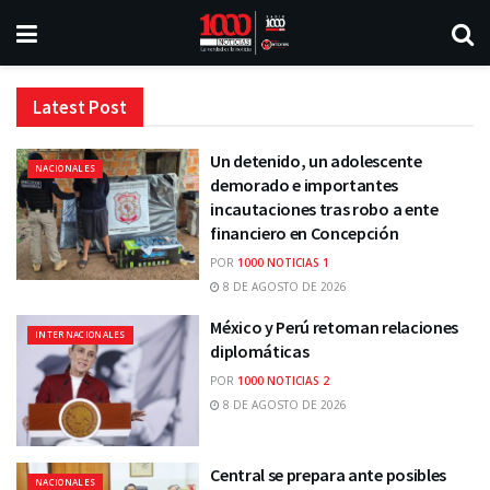
Latest Post
Un detenido, un adolescente
NACIONALES
demorado e importantes
incautaciones tras robo a ente
financiero en Concepción
POR
1000 NOTICIAS 1
8 DE AGOSTO DE 2026
México y Perú retoman relaciones
INTERNACIONALES
diplomáticas
POR
1000 NOTICIAS 2
8 DE AGOSTO DE 2026
Central se prepara ante posibles
NACIONALES