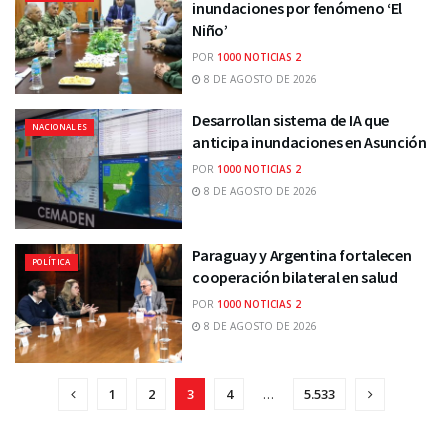
inundaciones por fenómeno ‘El
Niño’
POR
1000 NOTICIAS 2
8 DE AGOSTO DE 2026
Desarrollan sistema de IA que
NACIONALES
anticipa inundaciones en Asunción
POR
1000 NOTICIAS 2
8 DE AGOSTO DE 2026
Paraguay y Argentina fortalecen
POLÍTICA
cooperación bilateral en salud
POR
1000 NOTICIAS 2
8 DE AGOSTO DE 2026
1
2
3
4
…
5.533