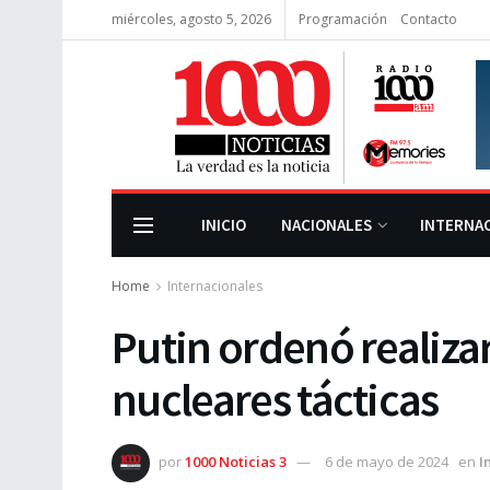
miércoles, agosto 5, 2026
Programación
Contacto
INICIO
NACIONALES
INTERNA
Home
Internacionales
Putin ordenó realiz
nucleares tácticas
por
1000 Noticias 3
6 de mayo de 2024
en
I