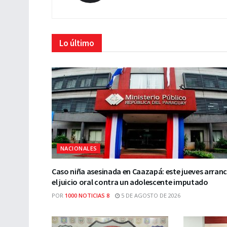
Lo último
NACIONALES
Caso niña asesinada en Caazapá: este jueves arran
el juicio oral contra un adolescente imputado
POR
1000 NOTICIAS 8
5 DE AGOSTO DE 2026