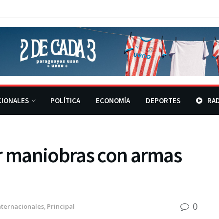
CIONALES
POLÍTICA
ECONOMÍA
DEPORTES
RAD
ar maniobras con armas
0
nternacionales
,
Principal