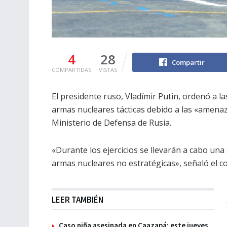
4
28
Compartir
COMPARTIDAS
VISTAS
El presidente ruso, Vladímir Putin, ordenó a 
armas nucleares tácticas debido a las «amenaz
Ministerio de Defensa de Rusia.
«Durante los ejercicios se llevarán a cabo una 
armas nucleares no estratégicas», señaló el 
LEER TAMBIÉN
Caso niña asesinada en Caazapá: este jueves