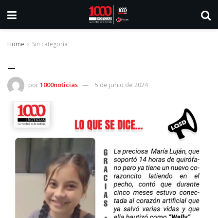
Home
Sin categoría
_
por
1000noticias
5 de junio de 2024