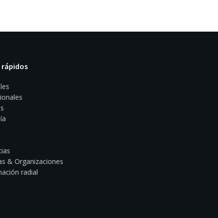
 rápidos
les
ionales
s
ía
ias
s & Organizaciones
ación radial