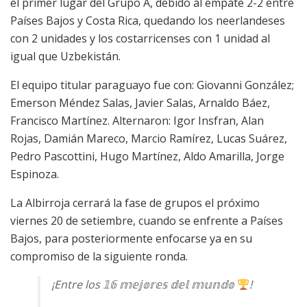
el primer lugar del Grupo A, debido al empate 2-2 entre
Países Bajos y Costa Rica, quedando los neerlandeses
con 2 unidades y los costarricenses con 1 unidad al
igual que Uzbekistán.
El equipo titular paraguayo fue con: Giovanni González;
Emerson Méndez Salas, Javier Salas, Arnaldo Báez,
Francisco Martínez. Alternaron: Igor Insfran, Alan
Rojas, Damián Mareco, Marcio Ramírez, Lucas Suárez,
Pedro Pascottini, Hugo Martínez, Aldo Amarilla, Jorge
Espinoza.
La Albirroja cerrará la fase de grupos el próximo
viernes 20 de setiembre, cuando se enfrente a Países
Bajos, para posteriormente enfocarse ya en su
compromiso de la siguiente ronda.
¡Entre los 𝟙𝟞 𝕞𝕖𝕛𝕠𝕣𝕖𝕤 𝕕𝕖𝕝 𝕞𝕦𝕟𝕕𝕠
!