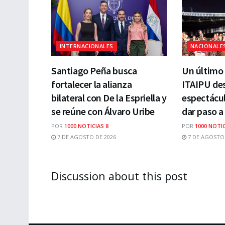
INTERNACIONALES
NACIONALE
Santiago Peña busca
Un último 
fortalecer la alianza
ITAIPU des
bilateral con De la Espriella y
espectácul
se reúne con Álvaro Uribe
dar paso a
POR
1000 NOTICIAS 8
POR
1000 NOTIC
7 DE AGOSTO DE 2026
7 DE AGOSTO 
Discussion about this post