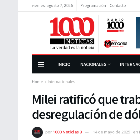
viernes, agosto 7, 2026
Programación
Contacto
INICIO
NACIONALES
INTERNA
Home
Internacionales
Milei ratificó que tra
desregulación de dó
por
1000 Noticias 3
14 de mayo de 2025
en