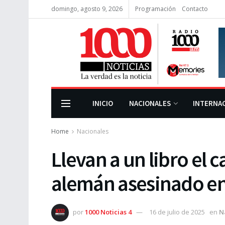
domingo, agosto 9, 2026
Programación
Contacto
INICIO
NACIONALES
INTERNA
Home
Nacionales
Llevan a un libro el 
alemán asesinado en
por
1000 Noticias 4
16 de julio de 2025
en
N