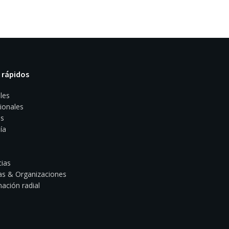
 rápidos
les
ionales
s
ía
ias
s & Organizaciones
ación radial