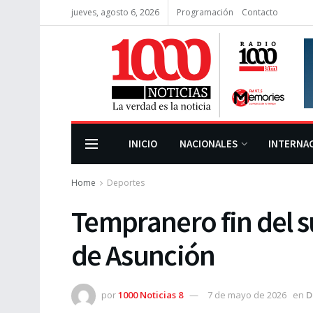
jueves, agosto 6, 2026
Programación
Contacto
INICIO
NACIONALES
INTERNA
Home
Deportes
Tempranero fin del 
de Asunción
por
1000 Noticias 8
7 de mayo de 2026
en
D