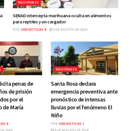
NACIONALES
ca
SENAD intercepta marihuana oculta en alimentos
para reptiles y un cargador
POR
1000 NOTICIAS 8
5 DE AGOSTO DE 2026
S
NACIONALES
licita penas de
Santa Rosa declara
ños de prisión
emergencia preventiva ante
dos por el
pronóstico de intensas
o de María
lluvias por el fenómeno El
Niño
IAS 8
POR
1000 NOTICIAS 1
DE 2026
5 DE AGOSTO DE 2026