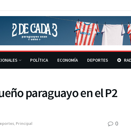
CIONALES
POLÍTICA
ECONOMÍA
DEPORTES
RAD
sueño paraguayo en el P2
0
eportes
,
Principal