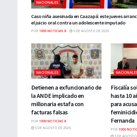
NACIONALES
Caso niña asesinada en Caazapá: este jueves arran
el juicio oral contra un adolescente imputado
POR
1000 NOTICIAS 8
5 DE AGOSTO DE 2026
NACIONALES
NACIONALE
Detienen a exfuncionario de
Fiscalía so
la ANDE implicado en
hasta 10 a
millonaria estafa con
para acusa
facturas falsas
feminicidi
Fernanda
POR
1000 NOTICIAS 8
5 DE AGOSTO DE 2026
POR
1000 NOTIC
5 DE AGOSTO 