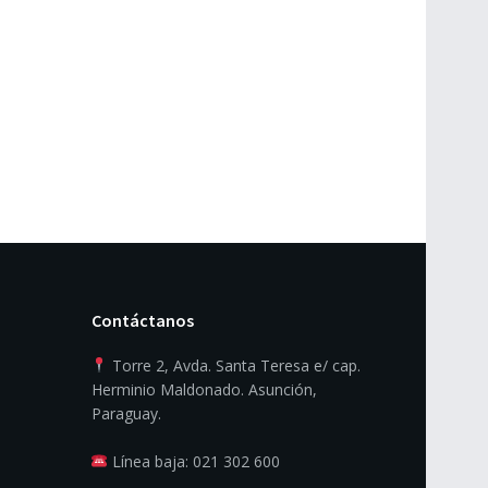
Contáctanos
Torre 2, Avda. Santa Teresa e/ cap.
Herminio Maldonado. Asunción,
Paraguay.
Línea baja: 021 302 600