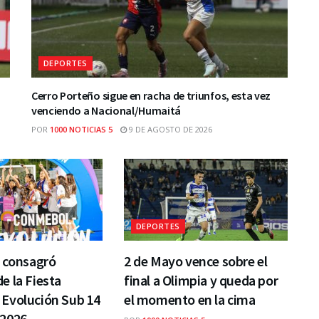
DEPORTES
Cerro Porteño sigue en racha de triunfos, esta vez
venciendo a Nacional/Humaitá
POR
1000 NOTICIAS 5
9 DE AGOSTO DE 2026
DEPORTES
e consagró
2 de Mayo vence sobre el
 la Fiesta
final a Olimpia y queda por
Evolución Sub 14
el momento en la cima
2026