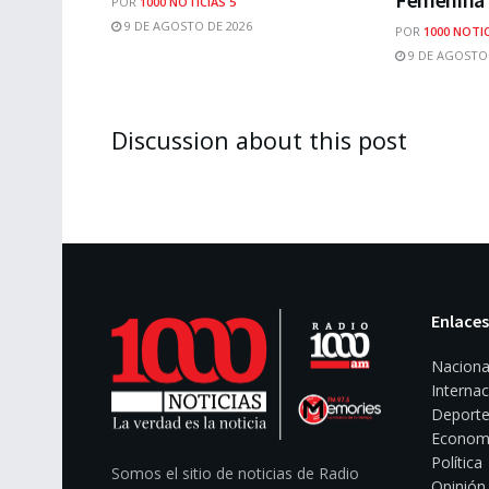
POR
1000 NOTICIAS 5
9 DE AGOSTO DE 2026
POR
1000 NOTIC
9 DE AGOSTO 
Discussion about this post
Enlaces
Naciona
Internac
Deporte
Econom
Política
Somos el sitio de noticias de Radio
Opinión