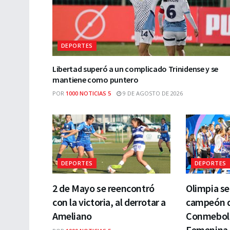
DEPORTES
Libertad superó a un complicado Trinidense y se
mantiene como puntero
POR
1000 NOTICIAS 5
9 DE AGOSTO DE 2026
DEPORTES
DEPORTES
2 de Mayo se reencontró
Olimpia s
con la victoria, al derrotar a
campeón de
Ameliano
Conmebol 
Femenina 