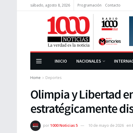
sábado, agosto 8, 2026
Programación
Contacto
INICIO
NACIONALES
INTERNA
Home
Deportes
Olimpia y Libertad e
estratégicamente di
por
1000 Noticias 5
10 de mayo de 2026
en