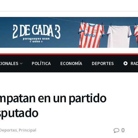
CIONALES
POLÍTICA
ECONOMÍA
DEPORTES
RAD
mpatan en un partido
sputado
0
Deportes
,
Principal