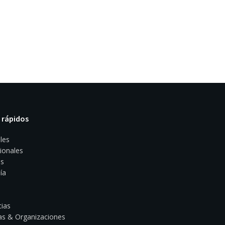
 rápidos
les
ionales
s
ía
ias
s & Organizaciones