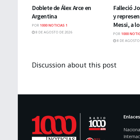
Doblete de Álex Arce en
Falleció J
Argentina
y represen
Messi, a l
POR
1000 NOTICIAS 1
8 DE AGOSTO DE 2026
POR
1000 NOTIC
8 DE AGOSTO 
Discussion about this post
Enlaces
Naciona
Internac