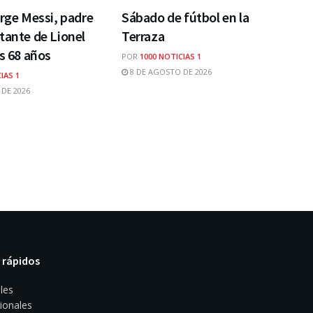
orge Messi, padre
Sábado de fútbol en la
tante de Lionel
Terraza
os 68 años
POR
1000 NOTICIAS 1
8 DE AGOSTO DE 2026
IAS 1
DE 2026
 rápidos
les
ionales