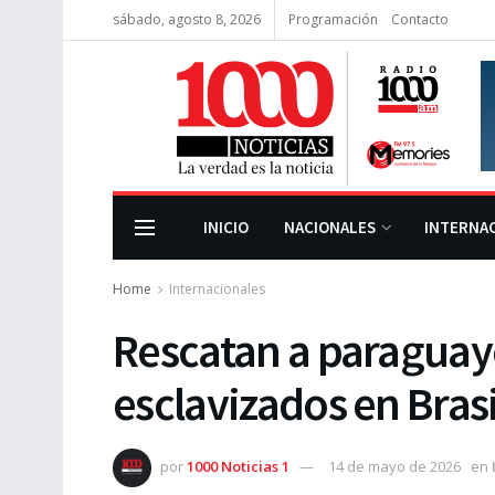
sábado, agosto 8, 2026
Programación
Contacto
INICIO
NACIONALES
INTERNA
Home
Internacionales
Rescatan a paraguay
esclavizados en Brasi
por
1000 Noticias 1
14 de mayo de 2026
en