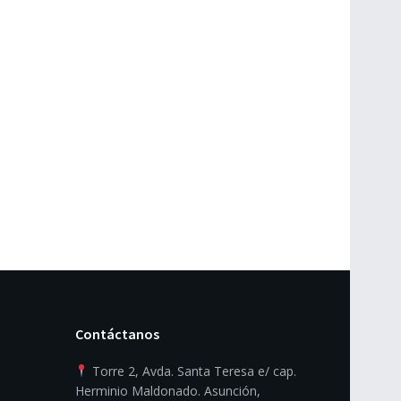
Contáctanos
Torre 2, Avda. Santa Teresa e/ cap.
Herminio Maldonado. Asunción,