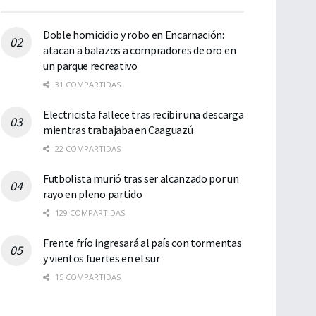
Doble homicidio y robo en Encarnación:
atacan a balazos a compradores de oro en
un parque recreativo
31 COMPARTIDAS
Electricista fallece tras recibir una descarga
mientras trabajaba en Caaguazú
22 COMPARTIDAS
Futbolista murió tras ser alcanzado por un
rayo en pleno partido
129 COMPARTIDAS
Frente frío ingresará al país con tormentas
y vientos fuertes en el sur
15 COMPARTIDAS