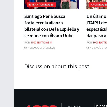
INTERNACIONALES
NACIONALE
Santiago Peña busca
Un último 
fortalecer la alianza
ITAIPU des
bilateral con De la Espriella y
espectácul
se reúne con Álvaro Uribe
dar paso a
POR
1000 NOTICIAS 8
POR
1000 NOTIC
7 DE AGOSTO DE 2026
7 DE AGOSTO 
Discussion about this post
Enlaces