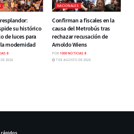
S
NACIONALES
resplandor:
Confirman a fiscales en la
pide su histórico
causa del Metrobús tras
o de luces para
rechazar recusación de
 la modernidad
Arnoldo Wiens
IAS 8
POR
1000 NOTICIAS 8
DE 2026
7 DE AGOSTO DE 2026
 rápidos