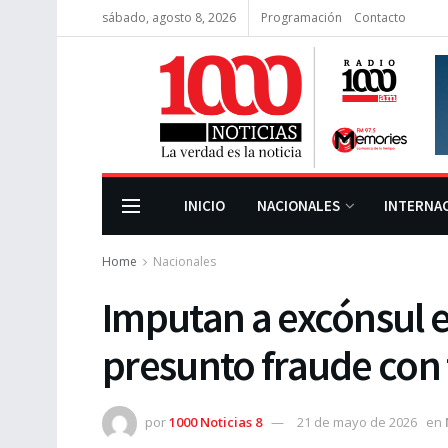
sábado, agosto 8, 2026
Programación
Contacto
INICIO
NACIONALES
INTERNA
Home
Nacionales
Imputan a excónsul e
presunto fraude con 
por
1000 Noticias 8
21 de mayo de 2026
en