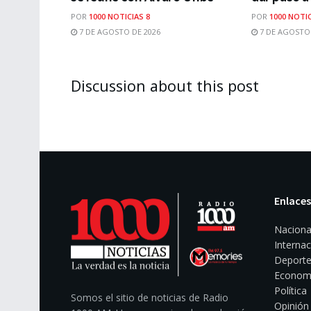
POR
1000 NOTICIAS 8
POR
1000 NOTIC
7 DE AGOSTO DE 2026
7 DE AGOSTO 
Discussion about this post
Enlaces
Naciona
Internac
Deporte
Econom
Política
Somos el sitio de noticias de Radio
Opinión