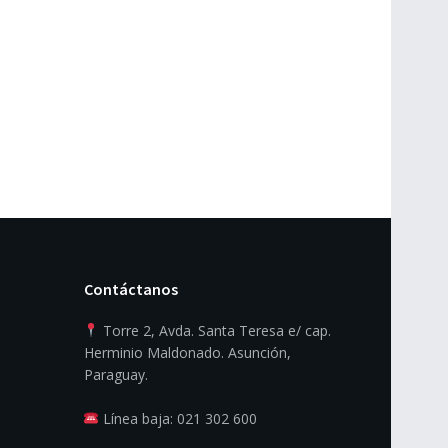
Contáctanos
Torre 2, Avda. Santa Teresa e/ cap.
Herminio Maldonado. Asunción,
Paraguay.
Línea baja: 021 302 600