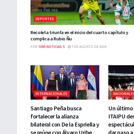
DEPORTES
Recoleta triunfa en el inicio del cuarto capítulo y
complica a Rubio Ñu
POR
1000 NOTICIAS 5
7 DE AGOSTO DE 2026
INTERNACIONALES
NACIONALE
Santiago Peña busca
Un último 
fortalecer la alianza
ITAIPU des
bilateral con De la Espriella y
espectácul
se reúne con Álvaro Uribe
dar paso a