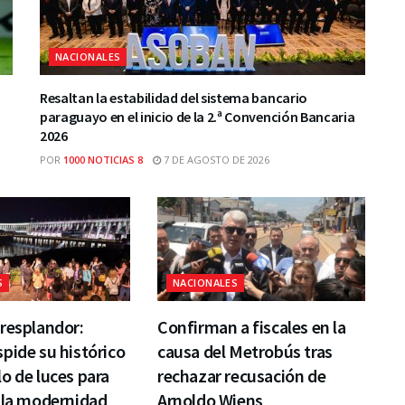
NACIONALES
Resaltan la estabilidad del sistema bancario
paraguayo en el inicio de la 2.ª Convención Bancaria
2026
POR
1000 NOTICIAS 8
7 DE AGOSTO DE 2026
S
NACIONALES
resplandor:
Confirman a fiscales en la
pide su histórico
causa del Metrobús tras
o de luces para
rechazar recusación de
 la modernidad
Arnoldo Wiens