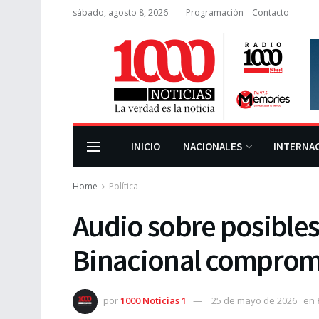
sábado, agosto 8, 2026
Programación
Contacto
INICIO
NACIONALES
INTERNA
Home
Política
Audio sobre posibles 
Binacional comprom
por
1000 Noticias 1
25 de mayo de 2026
en