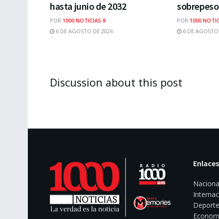
hasta junio de 2032
sobrepeso
POR
1000 NOTICIAS 8
POR
1000 NOTIC
6 DE AGOSTO DE 2026
6 DE AGOSTO 
Discussion about this post
Enlaces
Naciona
Internac
Deporte
Econom