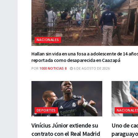
NACIONALES
Hallan sin vida en una fosa a adolescente de 14 año
reportada como desaparecida en Caazapá
POR
1000 NOTICIAS 8
6 DE AGOSTO DE 2026
DEPORTES
NACIONALE
Vinícius Júnior extiende su
Uno de cad
contrato con el Real Madrid
paraguayo