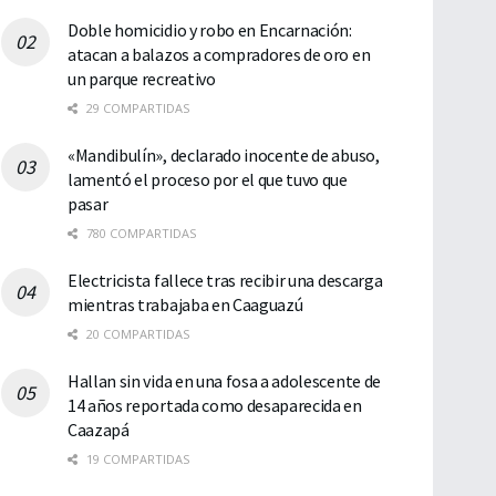
Doble homicidio y robo en Encarnación:
atacan a balazos a compradores de oro en
un parque recreativo
29 COMPARTIDAS
«Mandibulín», declarado inocente de abuso,
lamentó el proceso por el que tuvo que
pasar
780 COMPARTIDAS
Electricista fallece tras recibir una descarga
mientras trabajaba en Caaguazú
20 COMPARTIDAS
Hallan sin vida en una fosa a adolescente de
14 años reportada como desaparecida en
Caazapá
19 COMPARTIDAS