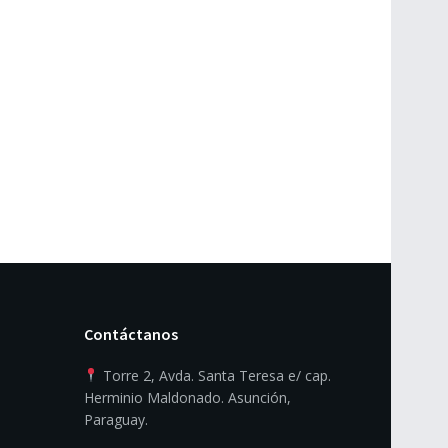
Contáctanos
Torre 2, Avda. Santa Teresa e/ cap.
Herminio Maldonado. Asunción,
Paraguay.