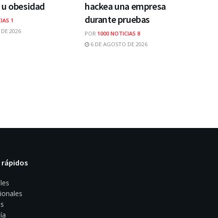
 u obesidad
hackea una empresa
durante pruebas
IAS 1
DE 2026
POR
1000 NOTICIAS 8
6 DE AGOSTO DE 2026
 rápidos
les
ionales
s
ía