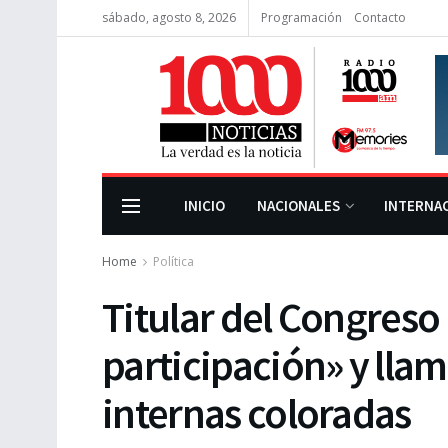
sábado, agosto 8, 2026
Programación
Contacto
INICIO
NACIONALES
INTERNA
Home
Política
Titular del Congreso 
participación» y llama
internas coloradas