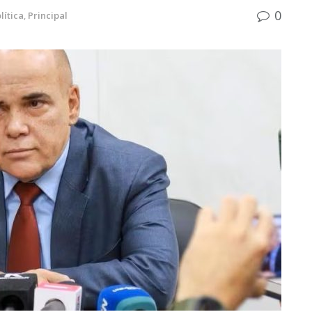
0
lítica
,
Principal