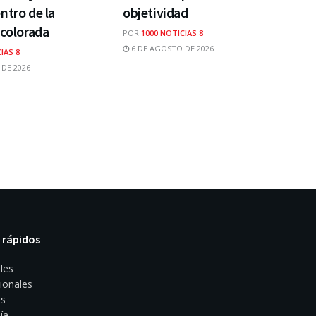
ntro de la
objetividad
 colorada
POR
1000 NOTICIAS 8
6 DE AGOSTO DE 2026
IAS 8
DE 2026
 rápidos
les
ionales
s
ía