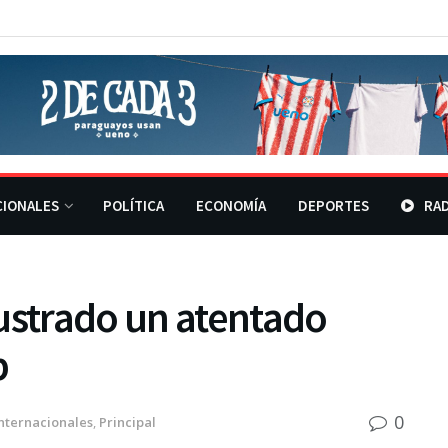
CIONALES
POLÍTICA
ECONOMÍA
DEPORTES
RAD
ustrado un atentado
p
0
nternacionales
,
Principal