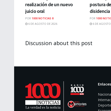
realización de un nuevo
postura de
juicio oral
disidencia
POR
1000 NOTICIAS 8
POR
1000 NOTIC
6 DE AGOSTO DE 2026
6 DE AGOSTO 
Discussion about this post
Enlaces
Naciona
Internac
Deporte
Econom