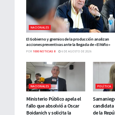
NACIONALES
El Gobierno y gremios de la producción analizan
acciones preventivas ante la llegada de «El Niño»
POR
1000 NOTICIAS 8
6 DE AGOSTO DE 2026
NACIONALES
POLÍTICA
Ministerio Público apela el
Samaniego
fallo que absolvió a Oscar
candidata 
Boidanich y solicita la
de la Repú