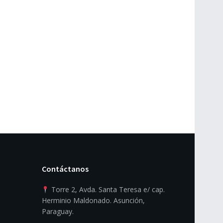
Contáctanos
Torre 2, Avda. Santa Teresa e/ cap.
Herminio Maldonado. Asunción,
Paraguay.