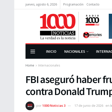
jueves, agosto 6, 2026
Programación
Contacto
INICIO
NACIONALES
INTERNA
Home
Internacionales
FBI aseguró haber fr
contra Donald Trum
por
1000 Noticias 3
17 de junio de 2026
en
I