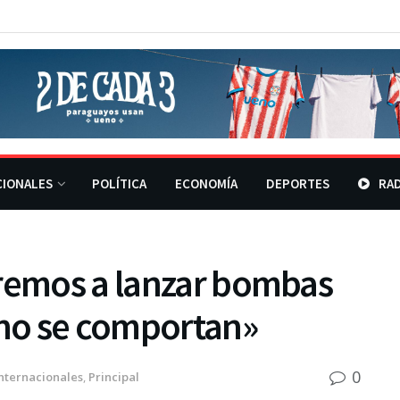
CIONALES
POLÍTICA
ECONOMÍA
DEPORTES
RAD
eremos a lanzar bombas
 no se comportan»
0
nternacionales
,
Principal