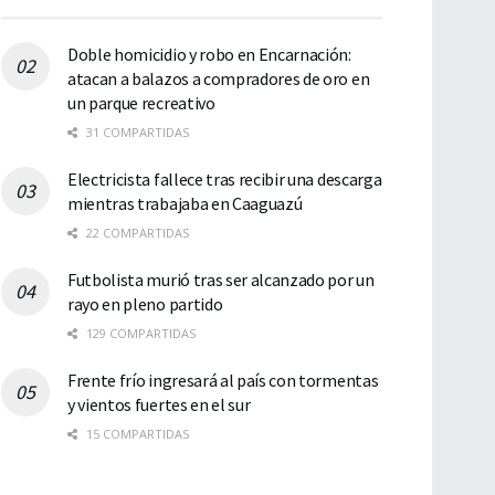
Doble homicidio y robo en Encarnación:
atacan a balazos a compradores de oro en
un parque recreativo
31 COMPARTIDAS
Electricista fallece tras recibir una descarga
mientras trabajaba en Caaguazú
22 COMPARTIDAS
Futbolista murió tras ser alcanzado por un
rayo en pleno partido
129 COMPARTIDAS
Frente frío ingresará al país con tormentas
y vientos fuertes en el sur
15 COMPARTIDAS