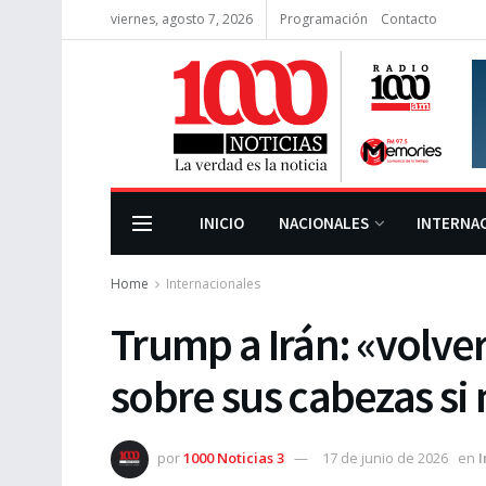
viernes, agosto 7, 2026
Programación
Contacto
INICIO
NACIONALES
INTERNA
Home
Internacionales
Trump a Irán: «volv
sobre sus cabezas si
por
1000 Noticias 3
17 de junio de 2026
en
I