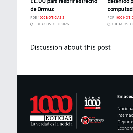
EE.UU para reabrir estrecho
detenido p
de Ormuz
computad
POR
1000 NOTICIAS 3
POR
1000 NOTIC
9 DE AGOSTO DE 2026
9 DE AGOSTO 
Discussion about this post
Enlaces
Naciona
Internac
Deporte
Econom