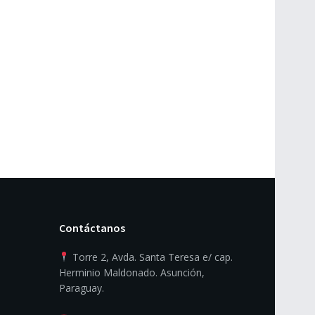
Contáctanos
Torre 2, Avda. Santa Teresa e/ cap.
Herminio Maldonado. Asunción,
Paraguay.