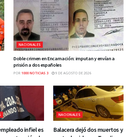
NACIONALES
Doble crimen en Encarnación: imputan y envían a
prisión a dos españoles
POR
1000 NOTICIAS 3
9 DE AGOSTO DE 2026
S
NACIONALES
mpleado infiel es
Balacera dejó dos muertos y