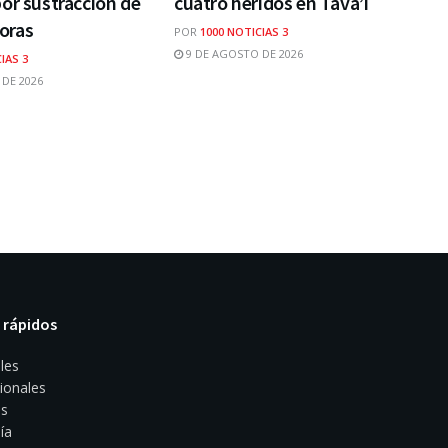
or sustracción de
cuatro heridos en Tava’i
oras
POR
1000 NOTICIAS 3
9 DE AGOSTO DE 2026
IAS 3
DE 2026
 rápidos
les
ionales
s
ía