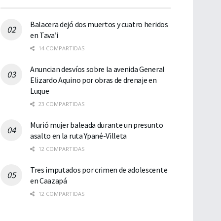
Balacera dejó dos muertos y cuatro heridos
en Tava’i
14 COMPARTIDAS
Anuncian desvíos sobre la avenida General
Elizardo Aquino por obras de drenaje en
Luque
23 COMPARTIDAS
Murió mujer baleada durante un presunto
asalto en la ruta Ypané-Villeta
12 COMPARTIDAS
Tres imputados por crimen de adolescente
en Caazapá
12 COMPARTIDAS