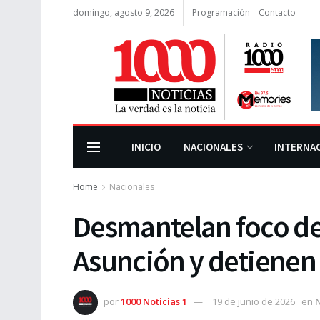
domingo, agosto 9, 2026
Programación
Contacto
INICIO
NACIONALES
INTERNA
Home
Nacionales
Desmantelan foco de
Asunción y detienen 
por
1000 Noticias 1
19 de junio de 2026
en