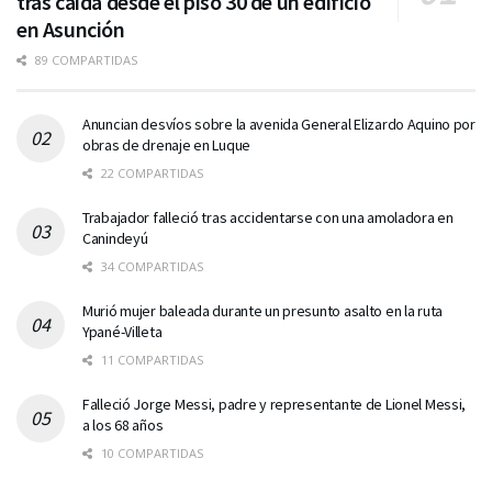
tras caída desde el piso 30 de un edificio
en Asunción
89 COMPARTIDAS
Anuncian desvíos sobre la avenida General Elizardo Aquino por
obras de drenaje en Luque
22 COMPARTIDAS
Trabajador falleció tras accidentarse con una amoladora en
Canindeyú
34 COMPARTIDAS
Murió mujer baleada durante un presunto asalto en la ruta
Ypané-Villeta
11 COMPARTIDAS
Falleció Jorge Messi, padre y representante de Lionel Messi,
a los 68 años
10 COMPARTIDAS