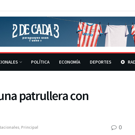
CIONALES
POLÍTICA
ECONOMÍA
DEPORTES
RAD
una patrullera con
0
Nacionales
,
Principal