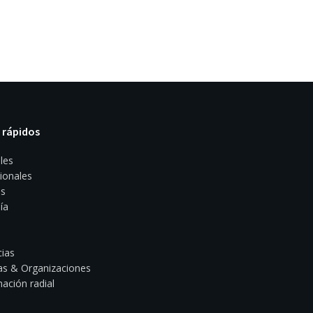
 rápidos
les
ionales
s
ía
ias
s & Organizaciones
ación radial