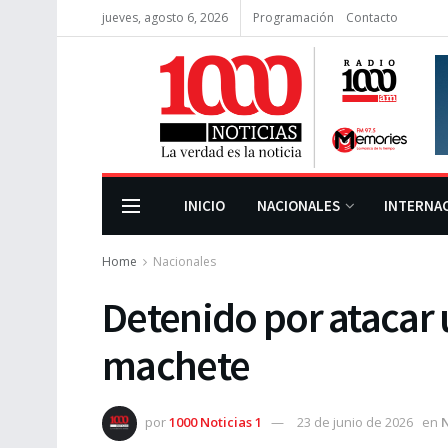
jueves, agosto 6, 2026
Programación
Contacto
INICIO
NACIONALES
INTERNA
Home
Nacionales
Detenido por atacar 
machete
por
1000 Noticias 1
23 de junio de 2026
en