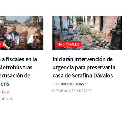
S
NACIONALES
a fiscales en la
Iniciarán intervención de
Metrobús tras
urgencia para preservar la
ecusación de
casa de Serafina Dávalos
iens
POR
1000 NOTICIAS 1
7 DE AGOSTO DE 2026
IAS 8
DE 2026