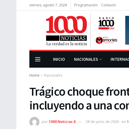
viernes, agosto 7, 2026
Programación
Contacto
INICIO
NACIONALES
INTERNA
Home
Nacionales
Trágico choque fronta
incluyendo a una con
por
1000 Noticias 8
28 de junio de 2026
en