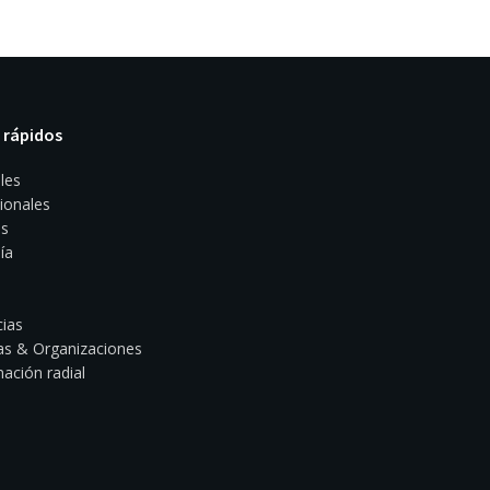
 rápidos
les
ionales
s
ía
ias
s & Organizaciones
ación radial