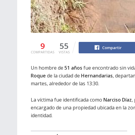
9
55
Compartir
COMPARTIDAS
VISTAS
Un hombre de
51 años
fue encontrado sin vid
Roque
de la ciudad de
Hernandarias
, departa
martes, alrededor de las 13:30.
La víctima fue identificada como
Narciso Díaz
,
encargado de una propiedad ubicada en la zon
identidad.