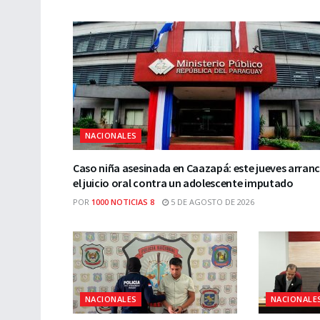
NACIONALES
Caso niña asesinada en Caazapá: este jueves arran
el juicio oral contra un adolescente imputado
POR
1000 NOTICIAS 8
5 DE AGOSTO DE 2026
NACIONALES
NACIONALE