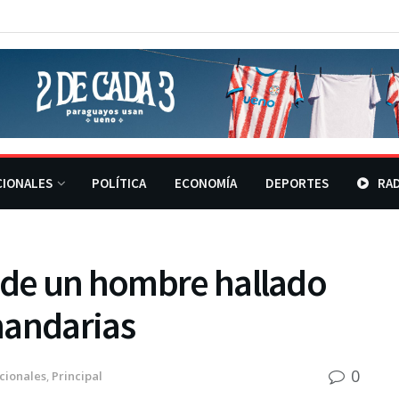
CIONALES
POLÍTICA
ECONOMÍA
DEPORTES
RAD
e de un hombre hallado
nandarias
0
cionales
,
Principal