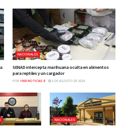
NACIONALES
ca
SENAD intercepta marihuana oculta en alimentos
para reptiles y un cargador
POR
1000 NOTICIAS 8
5 DE AGOSTO DE 2026
S
NACIONALES