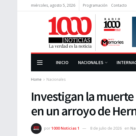
miércoles, agosto 5, 2026
Programación
Contacto
INICIO
NACIONALES
INTERNA
Home
Nacionales
Investigan la muert
en un arroyo de Her
por
1000 Noticias 1
8 de julio de 2026
en
Na