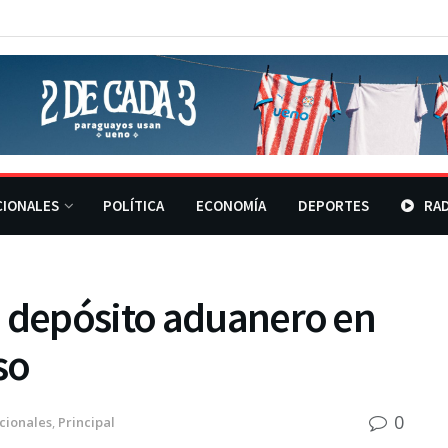
CIONALES
POLÍTICA
ECONOMÍA
DEPORTES
RAD
n depósito aduanero en
so
0
cionales
,
Principal