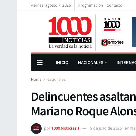
viernes, agosto 7, 2026
Programación
Contacto
INICIO
NACIONALES
INTERNA
Home
Nacionales
Delincuentes asalta
Mariano Roque Alon
por
1000 Noticias 1
9 de julio de 2026
en
Na