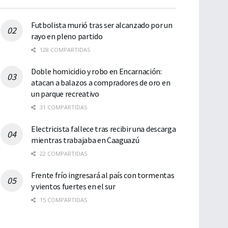
Futbolista murió tras ser alcanzado por un
rayo en pleno partido
128 COMPARTIDAS
Doble homicidio y robo en Encarnación:
atacan a balazos a compradores de oro en
un parque recreativo
31 COMPARTIDAS
Electricista fallece tras recibir una descarga
mientras trabajaba en Caaguazú
22 COMPARTIDAS
Frente frío ingresará al país con tormentas
y vientos fuertes en el sur
15 COMPARTIDAS