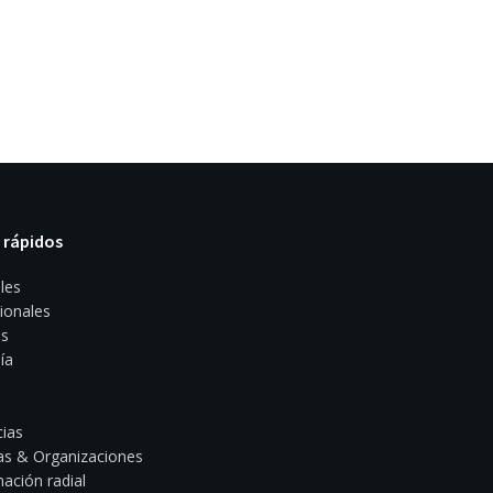
 rápidos
les
ionales
s
ía
ias
s & Organizaciones
ación radial