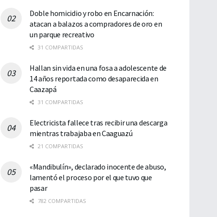
Doble homicidio y robo en Encarnación:
atacan a balazos a compradores de oro en
un parque recreativo
31 COMPARTIDAS
Hallan sin vida en una fosa a adolescente de
14 años reportada como desaparecida en
Caazapá
31 COMPARTIDAS
Electricista fallece tras recibir una descarga
mientras trabajaba en Caaguazú
21 COMPARTIDAS
«Mandibulín», declarado inocente de abuso,
lamentó el proceso por el que tuvo que
pasar
782 COMPARTIDAS