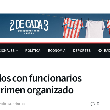
CIONALES
POLÍTICA
ECONOMÍA
DEPORTES
RAD
los con funcionarios
 crimen organizado
0
Política
,
Principal