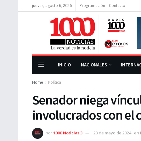
jueves, agosto 6, 2026
Programación
Contacto
INICIO
NACIONALES
INTERNA
Home
Política
Senador niega víncu
involucrados con el
por
1000 Noticias 3
23 de mayo de 2024
en