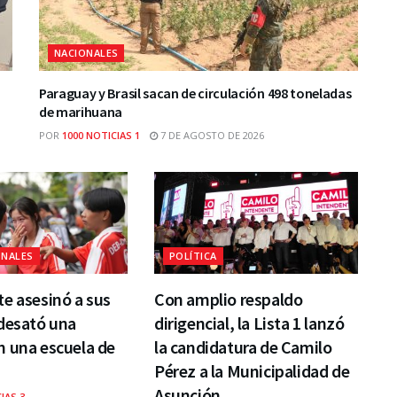
NACIONALES
Paraguay y Brasil sacan de circulación 498 toneladas
de marihuana
POR
1000 NOTICIAS 1
7 DE AGOSTO DE 2026
ONALES
POLÍTICA
e asesinó a sus
Con amplio respaldo
desató una
dirigencial, la Lista 1 lanzó
n una escuela de
la candidatura de Camilo
Pérez a la Municipalidad de
Asunción
IAS 3