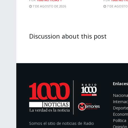
7 DE AGOSTO DE 2026
7 DE AGOSTO 
Discussion about this post
Enlaces
Naciona
Internac
Deporte
Econom
Política
Somos el sitio de noticias de Radio
Opinión