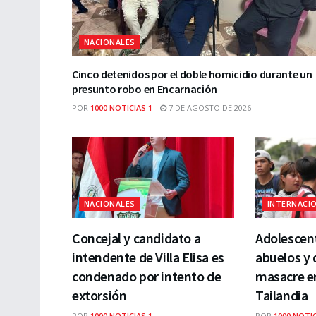
NACIONALES
Cinco detenidos por el doble homicidio durante un
presunto robo en Encarnación
POR
1000 NOTICIAS 1
7 DE AGOSTO DE 2026
NACIONALES
INTERNACI
Concejal y candidato a
Adolescent
intendente de Villa Elisa es
abuelos y 
condenado por intento de
masacre e
extorsión
Tailandia
POR
1000 NOTICIAS 1
POR
1000 NOTIC