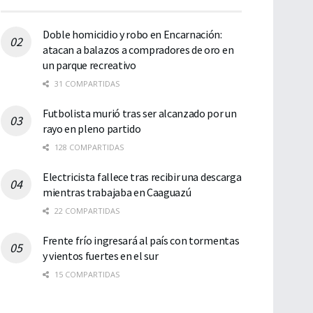
Doble homicidio y robo en Encarnación:
atacan a balazos a compradores de oro en
un parque recreativo
31 COMPARTIDAS
Futbolista murió tras ser alcanzado por un
rayo en pleno partido
128 COMPARTIDAS
Electricista fallece tras recibir una descarga
mientras trabajaba en Caaguazú
22 COMPARTIDAS
Frente frío ingresará al país con tormentas
y vientos fuertes en el sur
15 COMPARTIDAS