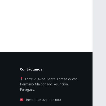
Contáctanos
Torre 2, Avda. Santa Teresa e/ cap.
Herminio Maldonado. Asunción,
Paraguay.
Línea baja: 021 302 600