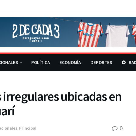
CIONALES
POLÍTICA
ECONOMÍA
DEPORTES
RAD
 irregulares ubicadas en
arí
0
acionales
,
Principal