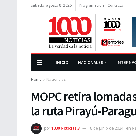
sábado, agosto 8, 2026
Programación
Contacto
INICIO
NACIONALES
INTERNA
Home
Nacionales
MOPC retira lomadas
la ruta Pirayú-Paragu
por
1000 Noticias 3
8 de junio de 2024
en
N