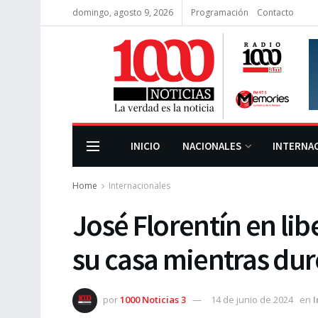
domingo, agosto 9, 2026
Programación
Contacto
INICIO
NACIONALES
INTERNA
Home
Internacionales
José Florentín en lib
su casa mientras dur
por
1000 Noticias 3
14 de junio de 2024
en
I