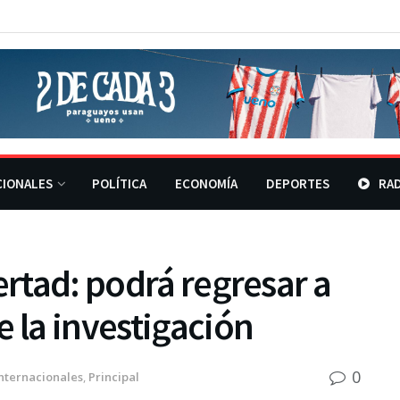
CIONALES
POLÍTICA
ECONOMÍA
DEPORTES
RAD
ertad: podrá regresar a
e la investigación
0
nternacionales
,
Principal