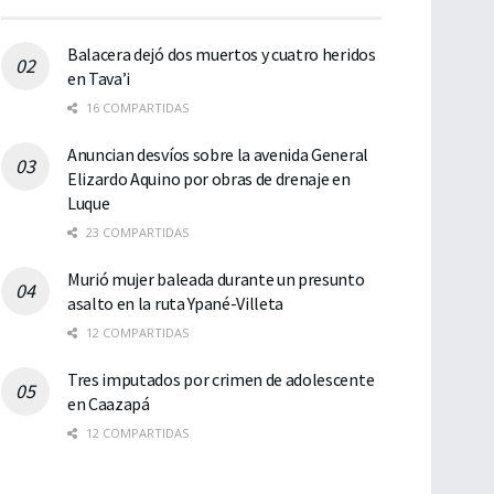
Balacera dejó dos muertos y cuatro heridos
en Tava’i
16 COMPARTIDAS
Anuncian desvíos sobre la avenida General
Elizardo Aquino por obras de drenaje en
Luque
23 COMPARTIDAS
Murió mujer baleada durante un presunto
asalto en la ruta Ypané-Villeta
12 COMPARTIDAS
Tres imputados por crimen de adolescente
en Caazapá
12 COMPARTIDAS