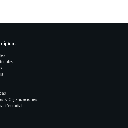
 rápidos
les
ionales
s
ía
ias
s & Organizaciones
ación radial