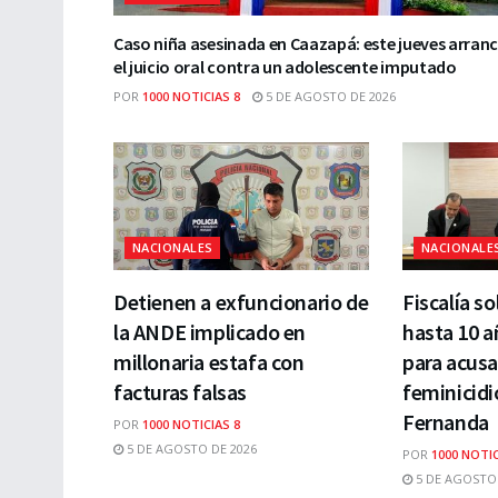
Caso niña asesinada en Caazapá: este jueves arran
el juicio oral contra un adolescente imputado
POR
1000 NOTICIAS 8
5 DE AGOSTO DE 2026
NACIONALES
NACIONALE
Detienen a exfuncionario de
Fiscalía so
la ANDE implicado en
hasta 10 a
millonaria estafa con
para acusa
facturas falsas
feminicidi
Fernanda
POR
1000 NOTICIAS 8
5 DE AGOSTO DE 2026
POR
1000 NOTIC
5 DE AGOSTO 