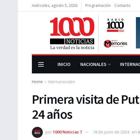
miércoles, agosto 5, 2026
Programación
Contacto
INICIO
NACIONALES
INTERNA
Home
Internacionales
Primera visita de Put
24 años
por
1000 Noticias 7
18 de junio de 2024
en
I