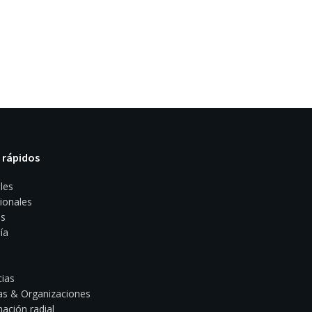
 rápidos
les
ionales
s
ía
ias
s & Organizaciones
ación radial