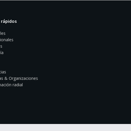
 rápidos
les
ionales
s
ía
ias
s & Organizaciones
ación radial