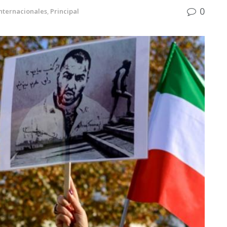
0
nternacionales
,
Principal