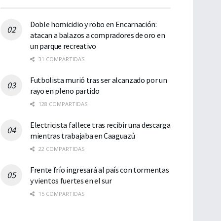
Doble homicidio y robo en Encarnación:
atacan a balazos a compradores de oro en
un parque recreativo
31 COMPARTIDAS
Futbolista murió tras ser alcanzado por un
rayo en pleno partido
128 COMPARTIDAS
Electricista fallece tras recibir una descarga
mientras trabajaba en Caaguazú
22 COMPARTIDAS
Frente frío ingresará al país con tormentas
y vientos fuertes en el sur
15 COMPARTIDAS