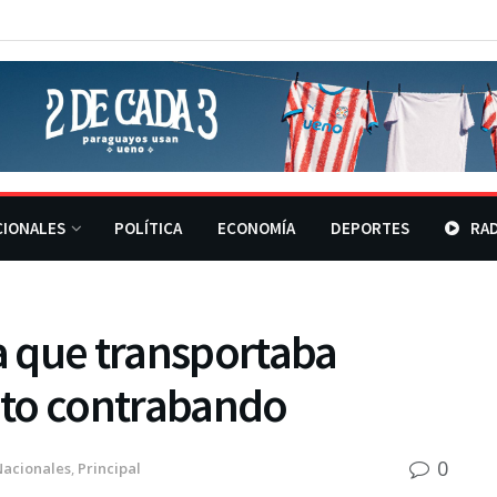
CIONALES
POLÍTICA
ECONOMÍA
DEPORTES
RAD
 que transportaba
nto contrabando
0
Nacionales
,
Principal