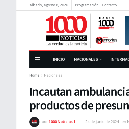
sábado, agosto 8, 2026
Programación
Contacto
INICIO
NACIONALES
INTERNA
Home
Nacionales
Incautan ambulancia
productos de presu
por
1000 Noticias 1
24 de junio de 2024
en