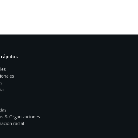
 rápidos
les
ionales
s
ía
ias
s & Organizaciones
ación radial