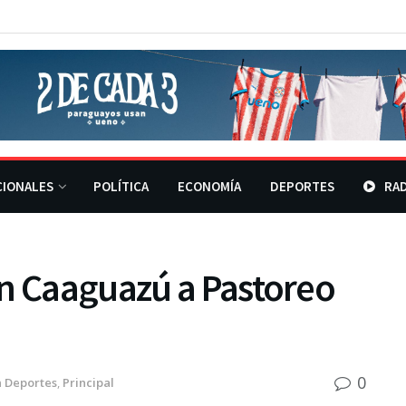
CIONALES
POLÍTICA
ECONOMÍA
DEPORTES
RAD
en Caaguazú a Pastoreo
0
n
Deportes
,
Principal