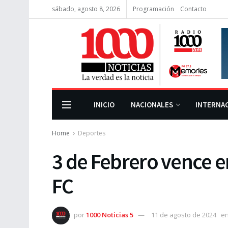
sábado, agosto 8, 2026
Programación
Contacto
INICIO
NACIONALES
INTERNA
Home
Deportes
3 de Febrero vence 
FC
por
1000 Noticias 5
11 de agosto de 2024
e