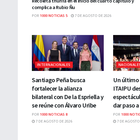
Recoleta triunfa en el inicio del cuarto capítulo y
complica a Rubio Ñu
POR
1000 NOTICIAS 5
7 DE AGOSTO DE 2026
INTERNACIONALES
NACIONALE
Santiago Peña busca
Un último 
fortalecer la alianza
ITAIPU des
bilateral con De la Espriella y
espectácul
se reúne con Álvaro Uribe
dar paso a
POR
1000 NOTICIAS 8
POR
1000 NOTIC
7 DE AGOSTO DE 2026
7 DE AGOSTO 