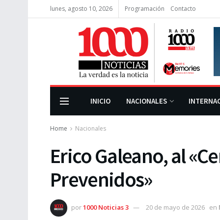
lunes, agosto 10, 2026
Programación
Contacto
INICIO
NACIONALES
INTERNA
Home
Nacionales
Erico Galeano, al «C
Prevenidos»
por
1000 Noticias 3
20 de mayo de 2026
en