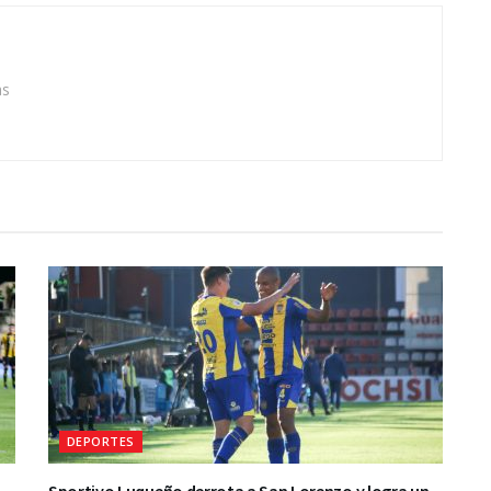
as
DEPORTES
Sportivo Luqueño derrota a San Lorenzo y logra un