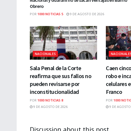
Obrero
POR
1000 NOTICIAS 5
9 DE AGOSTO DE 2026
NACIONALES
NACIONALE
Sala Penal de la Corte
Caen cinc
reafirma que sus fallos no
robo e inc
pueden revisarse por
celulares 
inconstitucionalidad
Franco
POR
1000 NOTICIAS 8
POR
1000 NOTIC
9 DE AGOSTO DE 2026
9 DE AGOSTO 
Discussion about this post