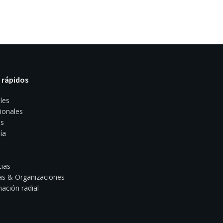
 rápidos
les
ionales
s
ía
ias
s & Organizaciones
ación radial