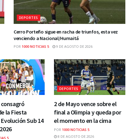
DEPORTES
Cerro Porteño sigue en racha de triunfos, esta vez
venciendo a Nacional/Humaitá
POR
1000 NOTICIAS 5
9 DE AGOSTO DE 2026
DEPORTES
e consagró
2 de Mayo vence sobre el
 la Fiesta
final a Olimpia y queda por
Evolución Sub 14
el momento en la cima
2026
POR
1000 NOTICIAS 5
8 DE AGOSTO DE 2026
IAS 5