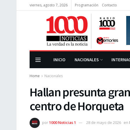
viernes, agosto 7, 2026
Programación
Contacto
INICIO
NACIONALES
INTERNA
Home
Nacionales
Hallan presunta gra
centro de Horqueta
por
1000 Noticias 1
28 de mayo de 2026
en