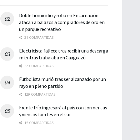
Doble homicidio y robo en Encarnación:
atacan a balazos a compradores de oro en
un parque recreativo
31 COMPARTIDAS
Electricista fallece tras recibir una descarga
mientras trabajaba en Caaguazú
22 COMPARTIDAS
Futbolista murió tras ser alcanzado por un
rayo en pleno partido
129 COMPARTIDAS
Frente frío ingresará al país con tormentas
y vientos fuertes en el sur
15 COMPARTIDAS