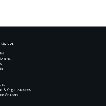
 rápidos
les
ionales
s
ía
ias
s & Organizaciones
ación radial