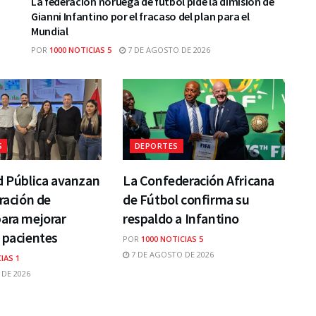
La federación noruega de fútbol pide la dimisión de
Gianni Infantino por el fracaso del plan para el
Mundial
POR
1000 NOTICIAS 5
7 DE AGOSTO DE 2026
S
DEPORTES
d Pública avanzan
La Confederación Africana
gración de
de Fútbol confirma su
ara mejorar
respaldo a Infantino
 pacientes
POR
1000 NOTICIAS 5
7 DE AGOSTO DE 2026
IAS 1
DE 2026