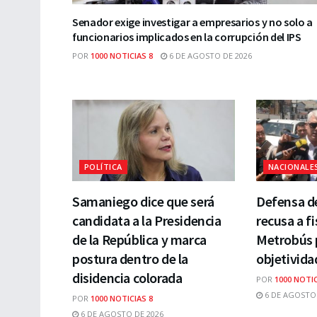
Senador exige investigar a empresarios y no solo a
funcionarios implicados en la corrupción del IPS
POR
1000 NOTICIAS 8
6 DE AGOSTO DE 2026
POLÍTICA
NACIONALE
Samaniego dice que será
Defensa d
candidata a la Presidencia
recusa a fi
de la República y marca
Metrobús p
postura dentro de la
objetivida
disidencia colorada
POR
1000 NOTIC
6 DE AGOSTO 
POR
1000 NOTICIAS 8
6 DE AGOSTO DE 2026