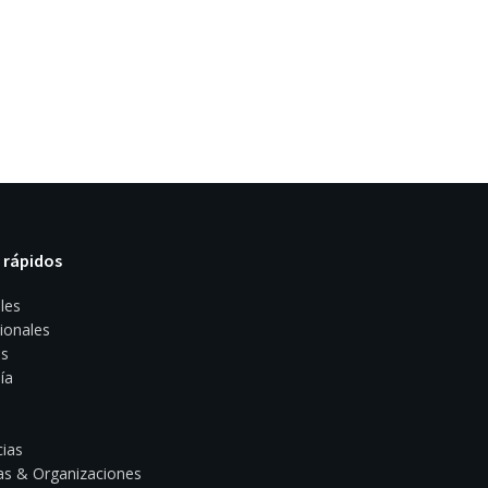
 rápidos
les
ionales
s
ía
ias
s & Organizaciones