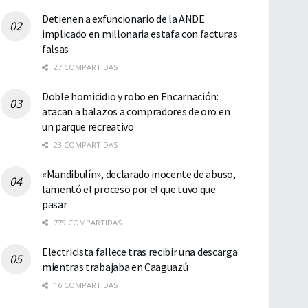
Detienen a exfuncionario de la ANDE
implicado en millonaria estafa con facturas
falsas
27 COMPARTIDAS
Doble homicidio y robo en Encarnación:
atacan a balazos a compradores de oro en
un parque recreativo
23 COMPARTIDAS
«Mandibulín», declarado inocente de abuso,
lamentó el proceso por el que tuvo que
pasar
779 COMPARTIDAS
Electricista fallece tras recibir una descarga
mientras trabajaba en Caaguazú
16 COMPARTIDAS