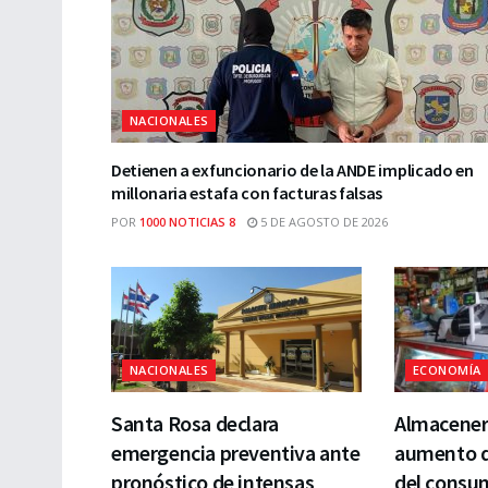
NACIONALES
Detienen a exfuncionario de la ANDE implicado en
millonaria estafa con facturas falsas
POR
1000 NOTICIAS 8
5 DE AGOSTO DE 2026
NACIONALES
ECONOMÍA
Santa Rosa declara
Almacener
emergencia preventiva ante
aumento de
pronóstico de intensas
del consu