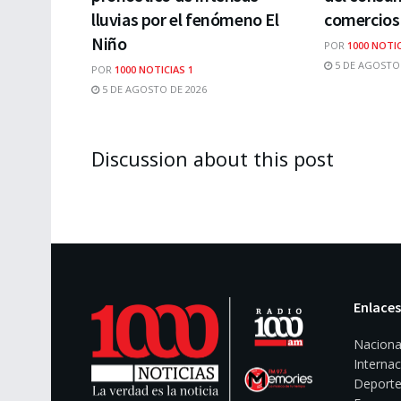
lluvias por el fenómeno El
comercios 
Niño
POR
1000 NOTIC
5 DE AGOSTO 
POR
1000 NOTICIAS 1
5 DE AGOSTO DE 2026
Discussion about this post
Enlaces
Naciona
Internac
Deporte