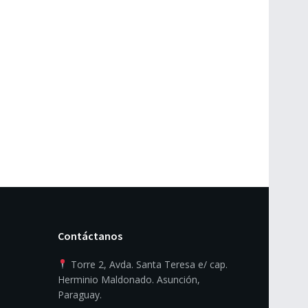
Contáctanos
Torre 2, Avda. Santa Teresa e/ cap.
Herminio Maldonado. Asunción,
Paraguay.