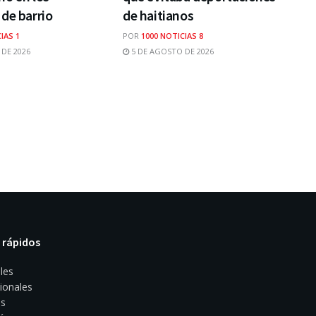
de barrio
de haitianos
IAS 1
POR
1000 NOTICIAS 8
DE 2026
5 DE AGOSTO DE 2026
 rápidos
les
ionales
s