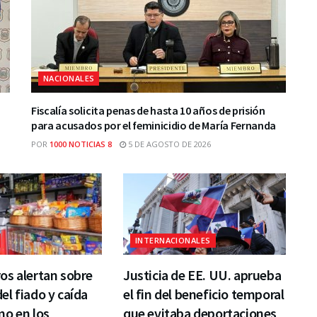
NACIONALES
Fiscalía solicita penas de hasta 10 años de prisión
para acusados por el feminicidio de María Fernanda
POR
1000 NOTICIAS 8
5 DE AGOSTO DE 2026
INTERNACIONALES
os alertan sobre
Justicia de EE. UU. aprueba
l fiado y caída
el fin del beneficio temporal
mo en los
que evitaba deportaciones