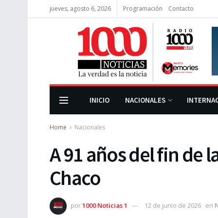
jueves, agosto 6, 2026
Programación
Contacto
INICIO
NACIONALES
INTERNA
Home
Nacionales
A 91 años del fin de 
Chaco
por
1000 Noticias 1
12 de junio de 2026
en