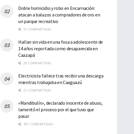
Doble homicidio y robo en Encarnación:
atacan a balazos a compradores de oro en
un parque recreativo
31 COMPARTIDAS
Hallan sin vida en una fosa a adolescente de
14 años reportada como desaparecida en
Caazapá
29 COMPARTIDAS
Electricista fallece tras recibir una descarga
mientras trabajaba en Caaguazú
21 COMPARTIDAS
«Mandibulín», declarado inocente de abuso,
lamentó el proceso por el que tuvo que
pasar
781 COMPARTIDAS