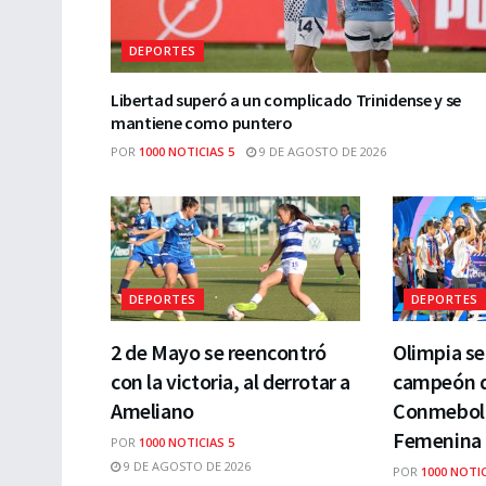
DEPORTES
Libertad superó a un complicado Trinidense y se
mantiene como puntero
POR
1000 NOTICIAS 5
9 DE AGOSTO DE 2026
DEPORTES
DEPORTES
2 de Mayo se reencontró
Olimpia s
con la victoria, al derrotar a
campeón de
Ameliano
Conmebol 
Femenina 
POR
1000 NOTICIAS 5
9 DE AGOSTO DE 2026
POR
1000 NOTIC