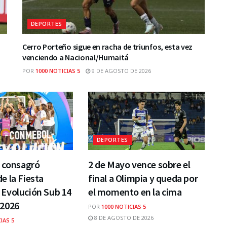
DEPORTES
Cerro Porteño sigue en racha de triunfos, esta vez
venciendo a Nacional/Humaitá
POR
1000 NOTICIAS 5
9 DE AGOSTO DE 2026
DEPORTES
e consagró
2 de Mayo vence sobre el
 la Fiesta
final a Olimpia y queda por
Evolución Sub 14
el momento en la cima
2026
POR
1000 NOTICIAS 5
8 DE AGOSTO DE 2026
IAS 5