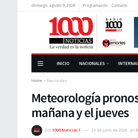
domingo, agosto 9, 2026
Programación
Contacto
INICIO
NACIONALES
INTERNA
Home
Nacionales
Meteorología pronos
mañana y el jueves
por
1000 Noticias 1
23 de junio de 2026
en