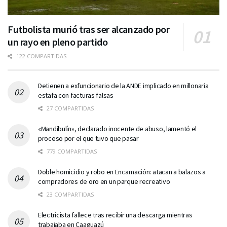
Futbolista murió tras ser alcanzado por
un rayo en pleno partido
122 COMPARTIDAS
Detienen a exfuncionario de la ANDE implicado en millonaria
estafa con facturas falsas
27 COMPARTIDAS
«Mandibulín», declarado inocente de abuso, lamentó el
proceso por el que tuvo que pasar
779 COMPARTIDAS
Doble homicidio y robo en Encarnación: atacan a balazos a
compradores de oro en un parque recreativo
23 COMPARTIDAS
Electricista fallece tras recibir una descarga mientras
trabajaba en Caaguazú