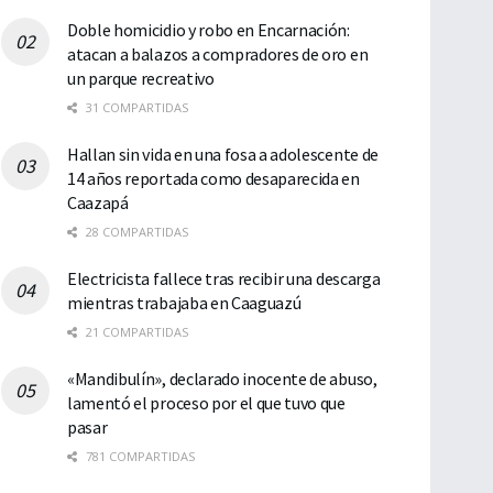
Doble homicidio y robo en Encarnación:
atacan a balazos a compradores de oro en
un parque recreativo
31 COMPARTIDAS
Hallan sin vida en una fosa a adolescente de
14 años reportada como desaparecida en
Caazapá
28 COMPARTIDAS
Electricista fallece tras recibir una descarga
mientras trabajaba en Caaguazú
21 COMPARTIDAS
«Mandibulín», declarado inocente de abuso,
lamentó el proceso por el que tuvo que
pasar
781 COMPARTIDAS