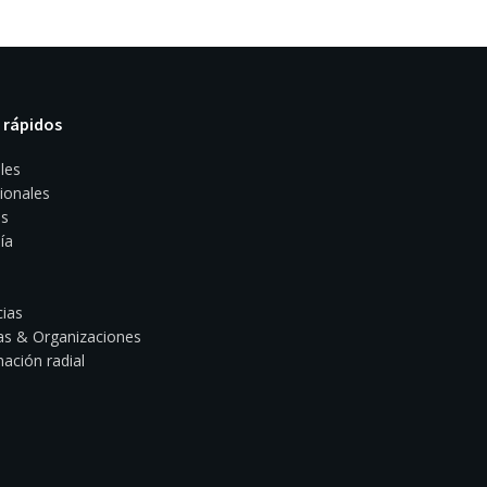
 rápidos
les
ionales
s
ía
ias
s & Organizaciones
ación radial