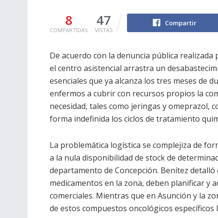
8
47
Compartir
COMPARTIDAS
VISTAS
De acuerdo con la denuncia pública realizada p
el centro asistencial arrastra un desabastec
esenciales que ya alcanza los tres meses de dur
enfermos a cubrir con recursos propios la c
necesidad, tales como jeringas y omeprazol, c
forma indefinida los ciclos de tratamiento qui
La problemática logística se complejiza de fo
a la nula disponibilidad de stock de determinad
departamento de Concepción. Benítez detalló q
medicamentos en la zona, deben planificar y a
comerciales. Mientras que en Asunción y la zo
de estos compuestos oncológicos específicos l