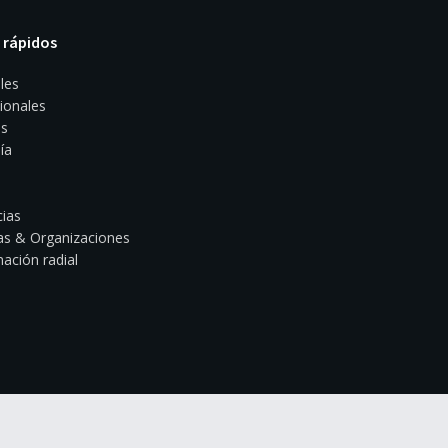
 rápidos
les
ionales
s
ía
ias
s & Organizaciones
ación radial