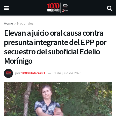
Home
Nacionales
Elevan a juicio oral causa contra
presunta integrante del EPP por
secuestro del suboficial Edelio
Morínigo
por
1000 Noticias 1
2 de julio de 2026