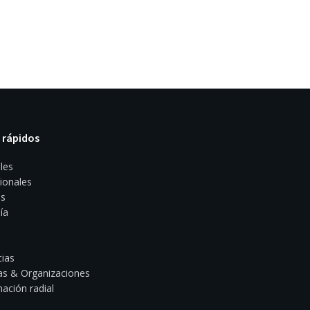
 rápidos
les
ionales
s
ía
ias
s & Organizaciones
ación radial