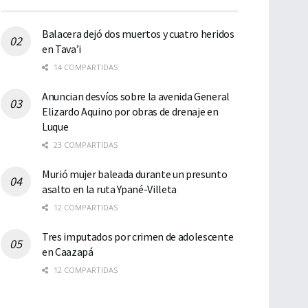
Balacera dejó dos muertos y cuatro heridos
en Tava’i
14 COMPARTIDAS
Anuncian desvíos sobre la avenida General
Elizardo Aquino por obras de drenaje en
Luque
23 COMPARTIDAS
Murió mujer baleada durante un presunto
asalto en la ruta Ypané-Villeta
12 COMPARTIDAS
Tres imputados por crimen de adolescente
en Caazapá
12 COMPARTIDAS