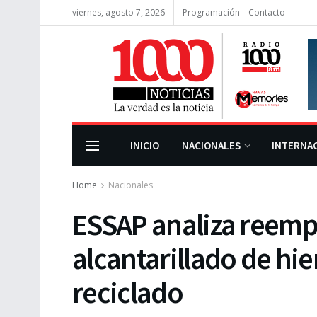
viernes, agosto 7, 2026
Programación
Contacto
INICIO
NACIONALES
INTERNA
Home
Nacionales
ESSAP analiza reemp
alcantarillado de hie
reciclado