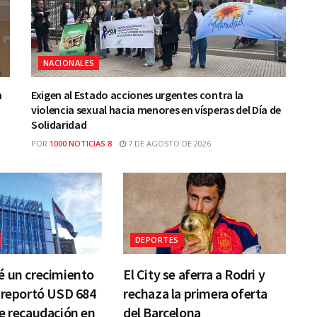
NACIONALES
n
Exigen al Estado acciones urgentes contra la
violencia sexual hacia menores en vísperas del Día de
Solidaridad
POR
1000 NOTICIAS 8
7 DE AGOSTO DE 2026
DEPORTES
é un crecimiento
El City se aferra a Rodri y
 reportó USD 684
rechaza la primera oferta
e recaudación en
del Barcelona