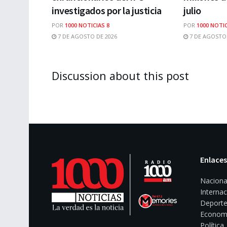
investigados por la justicia
julio
POR
1000 NOTICIAS 8
POR
1000 NOTIC
7 DE AGOSTO DE 2026
7 DE AGOSTO 
Discussion about this post
Enlaces
Naciona
Internac
Deporte
Econom
Política