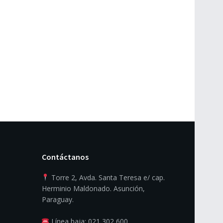
Contáctanos
Torre 2, Avda. Santa Teresa e/ cap.
Herminio Maldonado. Asunción,
Paraguay.
Línea baja: 021 302 600