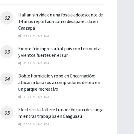
Hallan sin vida en una fosa a adolescente de
14 años reportada como desaparecida en
Caazapá
39 COMPARTIDAS
Frente frío ingresará al país con tormentas
y vientos fuertes en el sur
15 COMPARTIDAS
Doble homicidio y robo en Encarnación:
atacan a balazos a compradores de oro en
un parque recreativo
31 COMPARTIDAS
Electricista fallece tras recibir una descarga
mientras trabajaba en Caaguazú
22 COMPARTIDAS