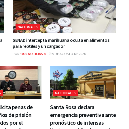
NACIONALES
ca
SENAD intercepta marihuana oculta en alimentos
para reptiles y un cargador
POR
1000 NOTICIAS 8
5 DE AGOSTO DE 2026
S
NACIONALES
licita penas de
Santa Rosa declara
ños de prisión
emergencia preventiva ante
dos por el
pronóstico de intensas