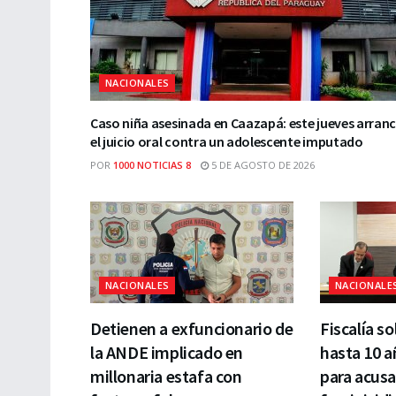
NACIONALES
Caso niña asesinada en Caazapá: este jueves arran
el juicio oral contra un adolescente imputado
POR
1000 NOTICIAS 8
5 DE AGOSTO DE 2026
NACIONALES
NACIONALE
Detienen a exfuncionario de
Fiscalía so
la ANDE implicado en
hasta 10 a
millonaria estafa con
para acusa