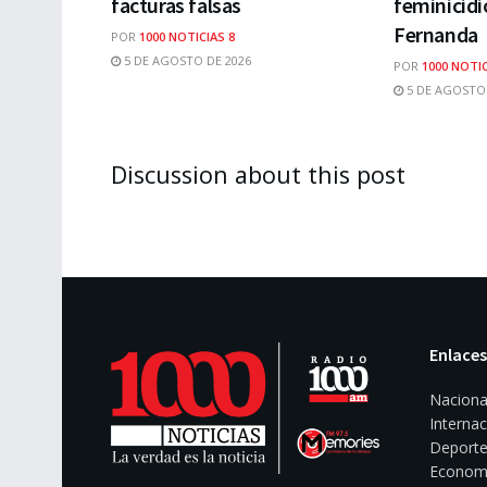
facturas falsas
feminicidi
Fernanda
POR
1000 NOTICIAS 8
5 DE AGOSTO DE 2026
POR
1000 NOTIC
5 DE AGOSTO 
Discussion about this post
Enlaces
Naciona
Internac
Deporte
Econom