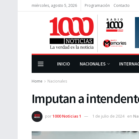
miércoles, agosto 5, 2026
Programación
Contacto
INICIO
NACIONALES
INTERNA
Home
Nacionales
Imputan a intendent
por
1000 Noticias 1
1 de julio de 2024
en
Na