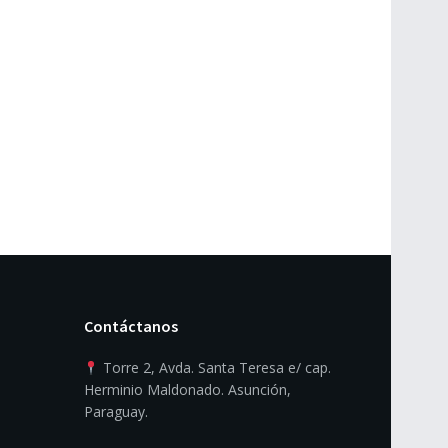
Contáctanos
Torre 2, Avda. Santa Teresa e/ cap.
Herminio Maldonado. Asunción,
Paraguay.