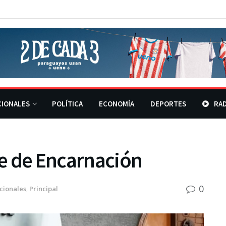
CIONALES
POLÍTICA
ECONOMÍA
DEPORTES
RAD
e de Encarnación
0
cionales
,
Principal