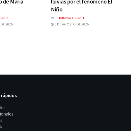
o de María
lluvias por el fenómeno El
Niño
IAS 8
POR
1000 NOTICIAS 1
DE 2026
5 DE AGOSTO DE 2026
 rápidos
les
ionales
s
ía