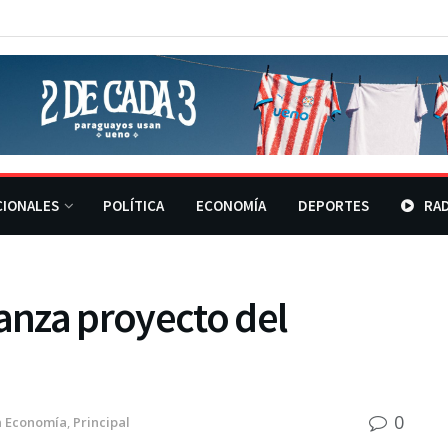
CIONALES
POLÍTICA
ECONOMÍA
DEPORTES
RAD
vanza proyecto del
0
n
Economía
,
Principal