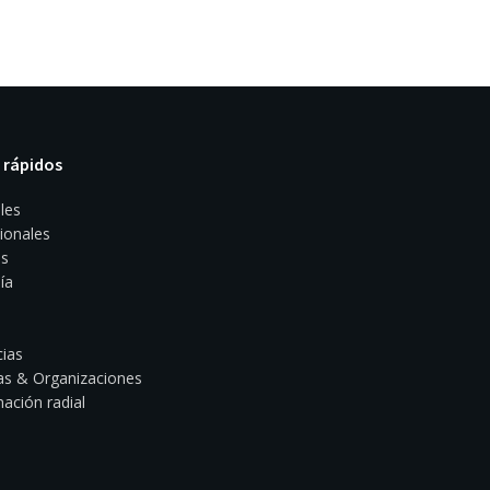
 rápidos
les
ionales
s
ía
ias
s & Organizaciones
ación radial