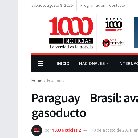
sábado, agosto 8, 2026
Programación
Contacto
INICIO
NACIONALES
INTERNA
Home
Economía
Paraguay – Brasil: a
gasoducto
por
1000 Noticias 2
10 de agosto de 2024
e