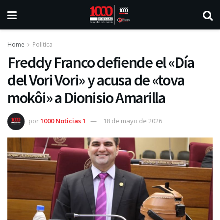
Home
Política
Freddy Franco defiende el «Día
del Vori Vori» y acusa de «tova
mokôi» a Dionisio Amarilla
por
1000 Noticias 1
18 de mayo de 2026