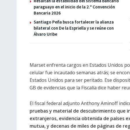
Resaltan la estabilidad del sistema bancario
paraguayo en el inicio de la 2.ª Convención
Bancaria 2026
Santiago Peña busca fortalecer la alianza
bilateral con De la Espriella y se reúne con
Álvaro Uribe
Marset enfrenta cargos en Estados Unidos por 
celular fue incautado semanas atrás; se encon
Estados Unidos para ser peritado. Ese disposit
GB de evidencias que la Fiscalía dice haber reu
El fiscal federal adjunto Anthony Aminoff ind
pruebas y material de descubrimiento que i
extranjeros, evidencia obtenida de países e
mutua, y decenas de miles de páginas de reg