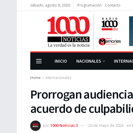
sábado, agosto 8, 2026
Programación
Contacto
INICIO
NACIONALES
INTERNA
Home
Internacionales
Prorrogan audiencia 
acuerdo de culpabil
por
1000 Noticias 3
20 de mayo de 2026
en