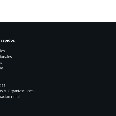
 rápidos
les
ionales
s
ía
ias
s & Organizaciones
ación radial