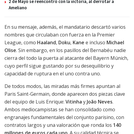
2 de Mayo se reencontró con la victoria, al derrotar a
Ameliano
En su mensaje, además, el mandatario descartó varios
nombres que circulaban con fuerza en la Premier
League, como
Haaland
,
Doku
,
Kane
e incluso
Michael
Olise
. Sin embargo, en los pasillos del Bernabéu nadie
cierra del todo la puerta al atacante del Bayern Múnich,
cuyo perfil sigue gustando por su desequilibrio y
capacidad de ruptura en el uno contra uno.
De todos modos, las miradas más firmes apuntan al
Paris Saint-Germain, donde aparecen dos piezas clave
del equipo de Luis Enrique:
Vitinha
y
João Neves
.
Ambos mediocampistas se han consolidado como
engranajes fundamentales del conjunto parisino, con
contratos largos y una valoración que ronda los
140
millones de euros cada uno
. A su calidad técnica se