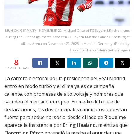
MUNICH, GERMANY - NOVEMBER 22: Michael Olise of FC Bayern M?nchen runs
during the Bundesliga match between FC Bayern M?nchen and SC Freiburg at
Allianz Arena on November 22, 2025 in Munich, Germany. (Photo by
Alexander Hassenstein/Getty Images)
8
COMPARTIDAS
La carrera electoral por la presidencia del Real Madrid
entró en modo turbo y el clima ya es de campaña
caliente, con promesas de alto voltaje y nombres que
sacuden el mercado europeo. En medio del cruce de
declaraciones, los dos principales candidatos apuestan
fuerte para seducir al socio: desde el lado de
Riquelme
aparece la insistencia por
Erling Haaland
, mientras que
Florentino Pérez
encendió la mecha al anunciar una